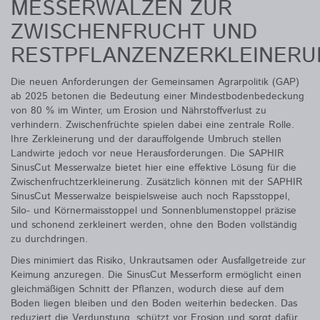
MESSERWALZEN ZUR
ZWISCHENFRUCHT UND
RESTPFLANZENZERKLEINER
Die neuen Anforderungen der Gemeinsamen Agrarpolitik (GAP)
ab 2025 betonen die Bedeutung einer Mindestbodenbedeckung
von 80 % im Winter, um Erosion und Nährstoffverlust zu
verhindern. Zwischenfrüchte spielen dabei eine zentrale Rolle.
Ihre Zerkleinerung und der darauffolgende Umbruch stellen
Landwirte jedoch vor neue Herausforderungen. Die SAPHIR
SinusCut Messerwalze bietet hier eine effektive Lösung für die
Zwischenfruchtzerkleinerung. Zusätzlich können mit der SAPHIR
SinusCut Messerwalze beispielsweise auch noch Rapsstoppel,
Silo- und Körnermaisstoppel und Sonnenblumenstoppel präzise
und schonend zerkleinert werden, ohne den Boden vollständig
zu durchdringen.
Dies minimiert das Risiko, Unkrautsamen oder Ausfallgetreide zur
Keimung anzuregen. Die SinusCut Messerform ermöglicht einen
gleichmäßigen Schnitt der Pflanzen, wodurch diese auf dem
Boden liegen bleiben und den Boden weiterhin bedecken. Das
reduziert die Verdunstung, schützt vor Erosion und sorgt dafür,