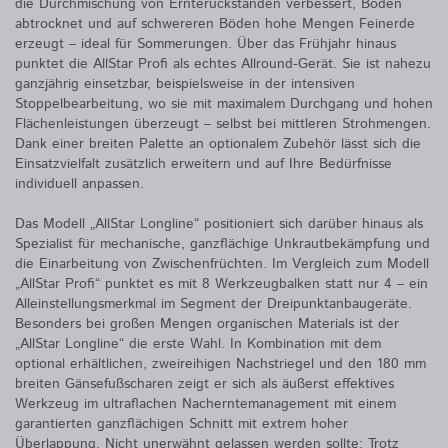
die Durchmischung von Ernterückständen verbessert, Böden
abtrocknet und auf schwereren Böden hohe Mengen Feinerde
erzeugt – ideal für Sommerungen. Über das Frühjahr hinaus
punktet die AllStar Profi als echtes Allround-Gerät. Sie ist nahezu
ganzjährig einsetzbar, beispielsweise in der intensiven
Stoppelbearbeitung, wo sie mit maximalem Durchgang und hohen
Flächenleistungen überzeugt – selbst bei mittleren Strohmengen.
Dank einer breiten Palette an optionalem Zubehör lässt sich die
Einsatzvielfalt zusätzlich erweitern und auf Ihre Bedürfnisse
individuell anpassen.
Das Modell „AllStar Longline“ positioniert sich darüber hinaus als
Spezialist für mechanische, ganzflächige Unkrautbekämpfung und
die Einarbeitung von Zwischenfrüchten. Im Vergleich zum Modell
„AllStar Profi“ punktet es mit 8 Werkzeugbalken statt nur 4 – ein
Alleinstellungsmerkmal im Segment der Dreipunktanbaugeräte.
Besonders bei großen Mengen organischen Materials ist der
„AllStar Longline“ die erste Wahl. In Kombination mit dem
optional erhältlichen, zweireihigen Nachstriegel und den 180 mm
breiten Gänsefußscharen zeigt er sich als äußerst effektives
Werkzeug im ultraflachen Nacherntemanagement mit einem
garantierten ganzflächigen Schnitt mit extrem hoher
Überlappung. Nicht unerwähnt gelassen werden sollte: Trotz