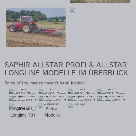
SAPHIR ALLSTAR PROFI & ALLSTAR
LONGLINE MODELLE IM ÜBERBLICK
AllStar Profi
AllStar Profi
AllStar Profi
AllStar Profi
Some of the images haven't been loaded
301
401
501
601
AllStar
AllStar
AllStar
AllStar
Unzählige
Longline 301
Longline 401
Longline 501
Longline 601
Zubehörvarianten
für alle
AllStar
AllStar
Longline 701
Modelle