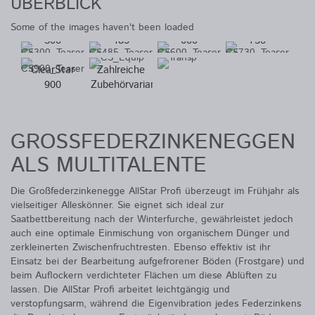
ÜBERBLICK
ClearStar
ClearStar
ClearStar
ClearStar
Some of the images haven't been loaded
300
485
600
730
ClearStar
Zahlreiche
900
Zubehörvarianten
GROSSFEDERZINKENEGGEN A
LS MULTITALENTE
Die Großfederzinkenegge AllStar Profi überzeugt im Frühjahr als
vielseitiger Alleskönner. Sie eignet sich ideal zur
Saatbettbereitung nach der Winterfurche, gewährleistet jedoch
auch eine optimale Einmischung von organischem Dünger und
zerkleinerten Zwischenfruchtresten. Ebenso effektiv ist ihr
Einsatz bei der Bearbeitung aufgefrorener Böden (Frostgare) und
beim Auflockern verdichteter Flächen um diese Ablüften zu
lassen. Die AllStar Profi arbeitet leichtgängig und
verstopfungsarm, während die Eigenvibration jedes Federzinkens