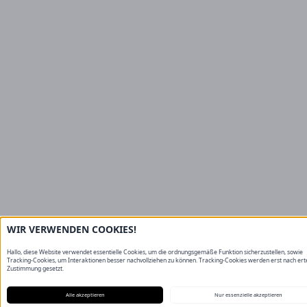
WIR VERWENDEN COOKIES!
Hallo, diese Website verwendet essentielle Cookies, um die ordnungsgemäße Funktion sicherzustellen, sowie
Tracking-Cookies, um Interaktionen besser nachvollziehen zu können. Tracking-Cookies werden erst nach erte
Zustimmung gesetzt.
Alle akzeptieren
Nur essenzielle akzeptieren